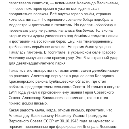
переставала сочиться, — вспоминает Александр Васильевич,
— через некоторое время я уже не мог идти и стал
продвигаться ползком. Всё внутри горело огнём, страшно
хотелось пить…». Потерявшего сознание бойца подобрала
медсестра и доставила в госпиталь. Но сделать обработку и
перевязать рану не успела: началась бомбёжка. Только на
вторые сутки чудом уцелевшего под бомбами солдата нашли
и доставили на восточный берег. Ему, как тяжелораненому,
требовалось серьёзное лечение. Но время было упущено.
Началась гангрена. В госпитале, в украинском селе Грабово,
Новикову ампутировали правую руку. Это был страшный удар
для девятнадцатилетнего парня.
Начались его мытарства по госпиталям, затем демобилизация
по ранению. Александр вернулся в родное село Колодинка
Красноярского района Куйбышевской области, где стал
работать председателем сельского Совета. И только в августе
1944 года узнал о присвоении ему звания Героя Советского
Союза. Александр Васильевич вспоминает, как его отец
принёс домой письмо.
Какая радость была, когда, открыв письмо, прочитали, что
Александру Васильевичу Новикову Указом Президиума
Верховного Совета СССР от 30.10.1943 года за мужество и
героизм, проявленные при форсировании Днепра в Лоевском