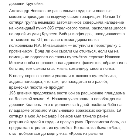
деревни Крупейки.
Александр Новиков не раз в самые трудные и опасные
моменты приходил на выручку своим товарищам. Ночью 17
октября группа немецких автоматчиков совершила нападение
на командный пункт 895 стрелкового полка, располагавшегося
на одной из улиц Крупеек. Бойцы и офицеры, находившиеся в
тот момент на КП, во главе с командиром полка —
полковником И.А. Митаишвили — вступили в перестрелку с
противником. Вряд ли они смогли бы отбиться, если бы на
помощь не подоспел со своим пулемётом сержант Новиков.
Метким огнём он рассеял нападавших фашистов, обратил их в
бегство, тем самым спас жизнь командиру своего полка.
В полку хорошо знали и уважали отважного пулемётчика,
ходила поговорка, что там, где находится его расчёт,
вражеская пехота не пройдет.
193 дивизия продолжала вести бои за расширение плацдарма
на Лоевской земле. А. Новиков участвовал в освобождении
деревни Колпень. Его отделение за 5 дней тяжёлых боёв на
плацдарме отразило 9 сильнейших вражеских контратак. 19
октября в бою Александр Новиков был тяжело ранен
разрывной пулей в грудь и правую руку. Превозмогая боль, он
продолжал стрелять из пулемёта. Когда атака была отбита,
стал добираться до медпункта. «Кровь из раны не