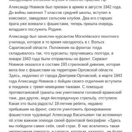
Александр Новиков был призван в армию в августе 1942 года.
До войны закончил 7 классов средней школы, вступил в
комсомол, заведовал сельским клубом. Два его старших
брата уже воевали с фашистами, теперь пришла очередь
младшего послужить Родине.
Александр был зачислен курсантом Могилёвского пехотного
училища, которое в то время находилось в г. Вольск
Саратовской области. Положение на фронтах тогда
складывалось так, что курсанты, проучившись полгода, в
январе 1943 года были отправлены на фронт. Сержант
Новиков оказался в составе 193 стрелковой дивизии, которая
вела бои с фашистами на территории Орловской области.
Здесь, недалеко от города Дмитриев-Орловский, в марте 1943
года Александр Новиков с бойцом своего отделения вступили
в поединок с тремя немецкими танками. С помощью
противотанковой гранаты они уничтожили головной вражеский
танк, два других, ведя беспорядочную стрельбу, отступили.
Какая это была радость! 18-летние ребята, недавно
прибывшие на фронт, смогли уничтожить бронированное
фашистское чудовище! Александр Васильевич так вспоминал
об этом важном эпизоде своей фронтовой биографии: «Здесь
мы победили самих себя, свой страх. В нас вселились такая
неописуемая смелость и силища, которым, казалось, не будет