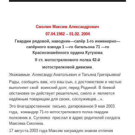
Смолин Максим Александрович
07.04.1982 – 01.02. 2004
Гвардии
рядовой
,
наводчик
—
сапёр
1-
го
инженерно
—
сапёрного взвода
1 —
го
батальона
71 —
го
Краснознамённого
ордена
Кутузова
II
ст
.
мотострелкового
полка
42-
й
мотострелковой
дивизии
.
Уважаемые Александр Анатольевич и Татьяна Григорьевна!
Рады, сообщить вам, что ваш сын, с достоинством и честью
выполняет свой воинский долг, перед Родиной. В боевой
обстановке он действует решительно, смело и является
надёжным товарищем для своих, сослуживцев…».
Это благодарственное письмо, датированное 9 мая 2003
года, командир 71-го мотострелкового полка гвардии
полковник в. Сугоняко прислал в адрес родителей солдата
Максима Смолина.
17 августа 2003 года Максим награжден знаком отличия