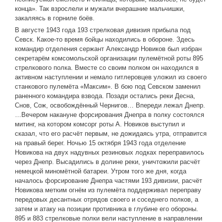
конца». Так взрослели и мужали вчерашние мальчишки,
закаляясь в горниле боёв.
В августе 1943 года 193 стрелковая дивизия прибыла под
Севск. Какое-то время бойцы находились в обороне. Здесь
командир отделения сержант Александр Новиков был избран
секретарём комсомольской организации пулемётной роты 895
стрелкового полка. Вместе со своим полком он находился в
активном наступлении и немало гитлеровцев уложил из своего
станкового пулемёта «Максим». В бою под Севском заменил
раненного командира взвода. Позади остались реки Десна,
Снов, Сож, освобождённый Чернигов… Впереди лежал Днепр.
…Вечером накануне форсирования Днепра в полку состоялся
митинг, на котором комсорг роты А. Новиков выступил и
сказал, что его расчёт первым, не дожидаясь утра, отправится
на правый берег. Ночью 15 октября 1943 года отделение
Новикова на двух надувных резиновых лодках переправилось
через Днепр. Высадились в долине реки, уничтожили расчёт
немецкой миномётной батареи. Утром того же дня, когда
началось форсирование Днепра частями 193 дивизии, расчёт
Новикова метким огнём из пулемёта поддерживал переправу
передовых десантных отрядов своего и соседнего полков, а
затем и атаку на позиции противника в глубине его обороны.
895 и 883 стрелковые полки вели наступление в направлении