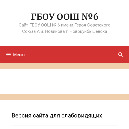
Перейти
к
ГБОУ ООШ №6
содержимому
Сайт ГБОУ ООШ № 6 имени Героя Советского
Союза А.В. Новикова г. Новокуйбышевска
Меню
Версия сайта для слабовидящих